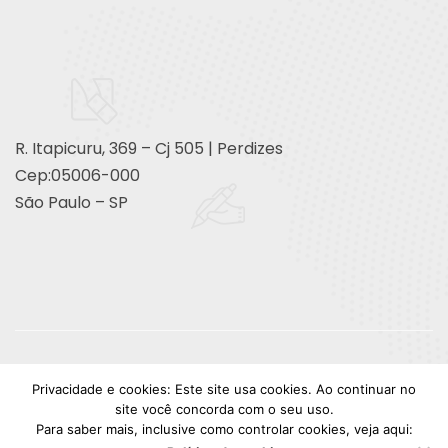
R. Itapicuru, 369 – Cj 505 | Perdizes
Cep:05006-000
São Paulo – SP
© Copyright | Design Lyon | NSG.
Privacidade e cookies: Este site usa cookies. Ao continuar no
site você concorda com o seu uso.
facebook
instagram
youtube
linkedin
Para saber mais, inclusive como controlar cookies, veja aqui: