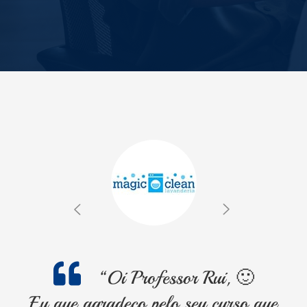
“Oi Professor Rui, 🙂
Eu que agradeço pelo seu curso que