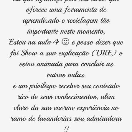
oferece uma ferramenta de
p
aprendizado e reciclagem tão
importante neste momento,
n
Estou na aula 4 🙂 e posso dizer que
foi Show a sua explicação (DRE) e
estou animada para concluir as
outras aulas.
é um privilégio receber seu conteúdo
rico de seus conhecimentos, além
claro da sua enorme experiência no
ramo de lavanderias sou admiradora
!!