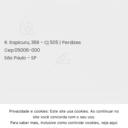
R. Itapicuru, 369 – Cj 505 | Perdizes
Cep:05006-000
São Paulo – SP
© Copyright | Design Lyon | NSG.
Privacidade e cookies: Este site usa cookies. Ao continuar no
site você concorda com o seu uso.
facebook
instagram
youtube
linkedin
Para saber mais, inclusive como controlar cookies, veja aqui: