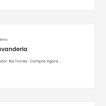
eria
avanderia
utor: Rui Torres Compre Agora ...