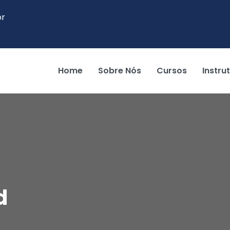
br
Home
Sobre Nós
Cursos
Instru
d