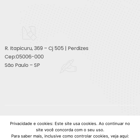
R. Itapicuru, 369 – Cj 505 | Perdizes
Cep:05006-000
São Paulo – SP
© Copyright | Design Lyon | NSG.
Privacidade e cookies: Este site usa cookies. Ao continuar no
site você concorda com o seu uso.
facebook
instagram
youtube
linkedin
Para saber mais, inclusive como controlar cookies, veja aqui: