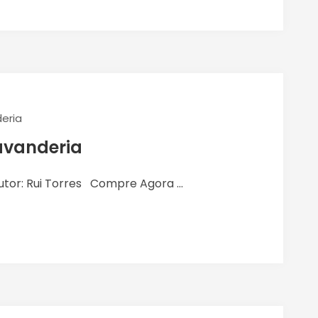
eria
avanderia
utor: Rui Torres Compre Agora ...