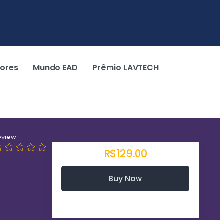
tores
Mundo EAD
Prêmio LAVTECH
eview
R$129.00
Buy Now