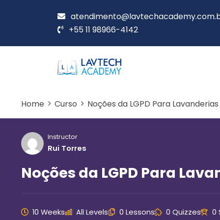
atendimento@lavtechacademy.com.
+55 11 98966-4142
Home
Curso
Noções da LGPD Para Lavanderias
Instructor
Rui Torres
Noções da LGPD Para Lava
10 Weeks
All Levels
0 Lessons
0 Quizzes
0