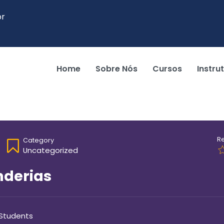
br
Home
Sobre Nós
Cursos
Instru
R
Category
Uncategorized
nderias
 Students